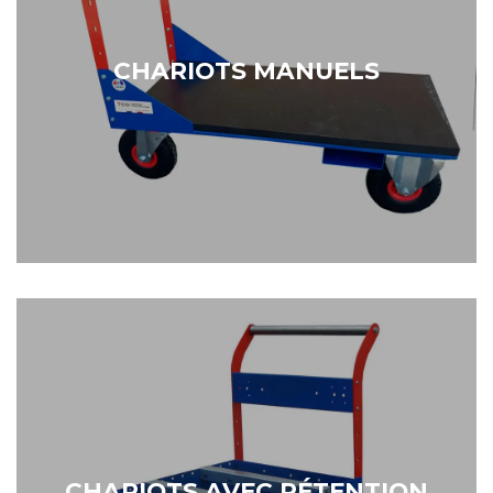
Chariots à main
CHARIOTS MANUELS
A base de chariot à main, les solutions
imaginées avec vous déjà disponibles
Chariots de rétention
CHARIOTS AVEC RÉTENTION