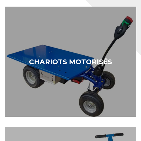
Chariots motorisés
CHARIOTS MOTORISÉS
Découvrez nos solutions préconçues à base de
chariots motorisés